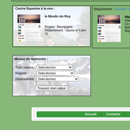
Centre Equestre à la une :
Département :
Finistere 2
le Moulin du Roy
Ma
Voi
Ce 
Region : Bourgogne
Nos
Département : Saone et Loire
Reg
71
Moteur de recherche :
Type séjours :
Régions :
Département :
Accueil
:
Contacts
: