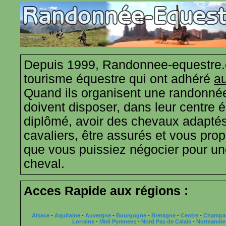
Depuis 1999, Randonnee-equestre.
tourisme équestre qui ont adhéré
au
Quand ils organisent une randonnée
doivent disposer, dans leur centre 
diplômé, avoir des chevaux adaptés
cavaliers, être assurés et vous propo
que vous puissiez négocier pour u
cheval.
Acces Rapide aux régions :
Alsace
-
Aquitaine
-
Auvergne
-
Bourgogne
-
Bretagne
-
Centre
-
Champa
Lorraine
-
Midi Pyrenees
-
Nord Pas de Calais
-
Normandie