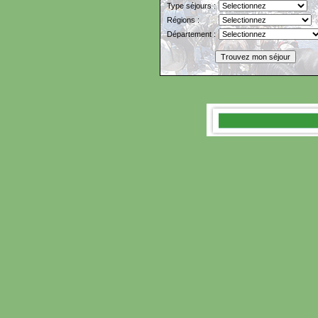
Type séjours :
Régions :
Département :