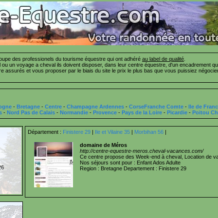
pe des professionels du tourisme équestre qui ont adhéré
au label de qualité
.
ou un voyage a cheval ils doivent disposer, dans leur centre équestre, d'un encadrement qua
tre assurés et vous proposer par le biais du site le prix le plus bas que vous puissiez négo
ogne
-
Bretagne
-
Centre
-
Champagne Ardennes
-
CorseFranche Comte
-
Ile de Fran
s
-
Nord Pas de Calais
-
Normandie
-
Provence
-
Pays de la Loire
-
Picardie
-
Poitou Ch
Département :
Finistere 29
|
Ile et Vilaine 35
|
Morbihan 56
|
domaine de Méros
http://centre-equestre-meros.cheval-vacances.com/
Ce centre propose des Week-end à cheval, Location de 
Nos séjours sont pour : Enfant Ados Adulte
26
Region : Bretagne Departement : Finistere 29