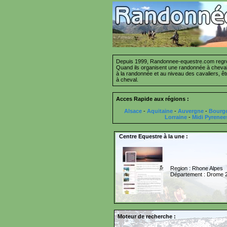
Depuis 1999, Randonnee-equestre.com regrou
Quand ils organisent une randonnée à cheval 
à la randonnée et au niveau des cavaliers, ê
à cheval.
Acces Rapide aux régions :
Alsace
-
Aquitaine
-
Auvergne
-
Bourg
Lorraine
-
Midi Pyrenee
Centre Equestre à la une :
Region : Rhone Alpes
Département : Drome 
Moteur de recherche :