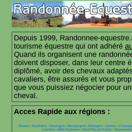
Depuis 1999, Randonnee-equestre.
tourisme équestre qui ont adhéré
au
Quand ils organisent une randonnée
doivent disposer, dans leur centre 
diplômé, avoir des chevaux adaptés
cavaliers, être assurés et vous propo
que vous puissiez négocier pour u
cheval.
Acces Rapide aux régions :
Alsace
-
Aquitaine
-
Auvergne
-
Bourgogne
-
Bretagne
-
Centre
-
Champa
Lorraine
-
Midi Pyrenees
-
Nord Pas de Calais
-
Normandie