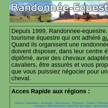
Depuis 1999, Randonnee-equestre.
tourisme équestre qui ont adhéré
au
Quand ils organisent une randonnée
doivent disposer, dans leur centre 
diplômé, avoir des chevaux adaptés
cavaliers, être assurés et vous propo
que vous puissiez négocier pour u
cheval.
Acces Rapide aux régions :
Alsace
-
Aquitaine
-
Auvergne
-
Bourgogne
-
Bretagne
-
Centre
-
Champa
Lorraine
-
Midi Pyrenees
-
Nord Pas de Calais
-
Normandie