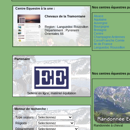
Nos centres équestres pa
Centre Equestre à la une :
Alsace
Chevaux de la Tramontane
Aquitaine
Auvergne
Bourgogne
Region : Languedoc Roussillon
Bretagne
Département : Pyrenees
Centre
Orientales 66
Champagne Ardennes
CorseFranche Comte
Ile de France
Languedoc Roussillon
Partenaire
Nos centres équestres pa
Sellerie en ligne, matériel équitation
Moteur de recherche :
Type séjours :
Régions :
Randonnée à cheval
Département :