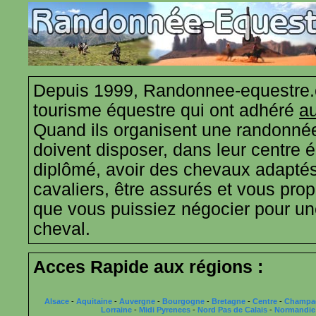
Depuis 1999, Randonnee-equestre.
tourisme équestre qui ont adhéré
au
Quand ils organisent une randonnée
doivent disposer, dans leur centre 
diplômé, avoir des chevaux adaptés
cavaliers, être assurés et vous propo
que vous puissiez négocier pour u
cheval.
Acces Rapide aux régions :
Alsace
-
Aquitaine
-
Auvergne
-
Bourgogne
-
Bretagne
-
Centre
-
Champa
Lorraine
-
Midi Pyrenees
-
Nord Pas de Calais
-
Normandie