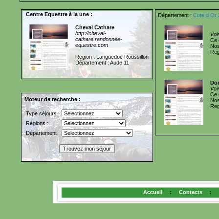
Centre Equestre à la une :
Département :
Cote d Or 
Cheval Cathare
http://cheval-
Voi
cathare.randonnee-
Ce 
equestre.com
Nos
Reg
Region : Languedoc Roussillon
Département : Aude 11
Dom
Voi
Ce 
Moteur de recherche :
Nos
Reg
Type séjours :
Régions :
Département :
Accueil
:
Contacts
: