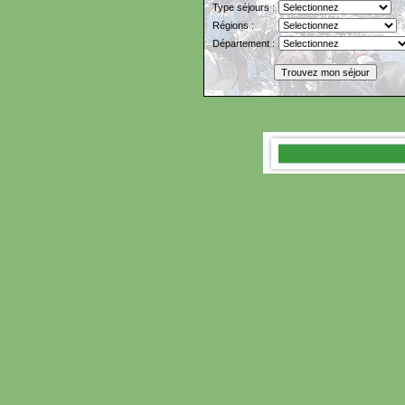
Type séjours :
Régions :
Département :