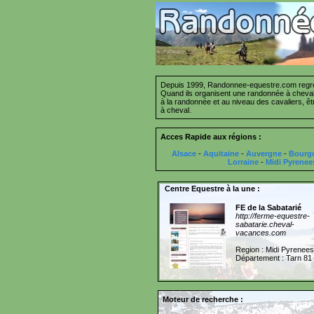
Depuis 1999, Randonnee-equestre.com regrou
Quand ils organisent une randonnée à cheval 
à la randonnée et au niveau des cavaliers, ê
à cheval.
Acces Rapide aux régions :
Alsace
-
Aquitaine
-
Auvergne
-
Bourg
Lorraine
-
Midi Pyrenee
Centre Equestre à la une :
FE de la Sabatarié
http://ferme-equestre-
sabatarie.cheval-
vacances.com
Region : Midi Pyrenees
Département : Tarn 81
Moteur de recherche :