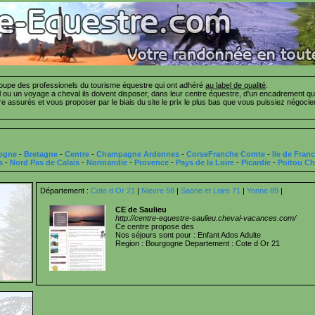
pe des professionels du tourisme équestre qui ont adhéré
au label de qualité
.
ou un voyage a cheval ils doivent disposer, dans leur centre équestre, d'un encadrement qua
tre assurés et vous proposer par le biais du site le prix le plus bas que vous puissiez négo
ogne
-
Bretagne
-
Centre
-
Champagne Ardennes
-
CorseFranche Comte
-
Ile de Fran
s
-
Nord Pas de Calais
-
Normandie
-
Provence
-
Pays de la Loire
-
Picardie
-
Poitou Ch
Département :
Cote d Or 21
|
Nievre 58
|
Saone et Loire 71
|
Yonne 89
|
CE de Saulieu
http://centre-equestre-saulieu.cheval-vacances.com/
Ce centre propose des
Nos séjours sont pour : Enfant Ados Adulte
Region : Bourgogne Departement : Cote d Or 21