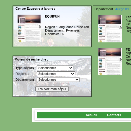
Centre Equestre à la une :
Département :
Ariege 09
EQUIFUN
Fer
htt
Ce 
Region : Languedoc Roussillon
Nos
Département : Pyrenees
Reg
Orientales 66
FE 
htt
Ce 
Moteur de recherche :
Nos
Reg
Type séjours :
Régions :
Département :
Accueil
:
Contacts
: