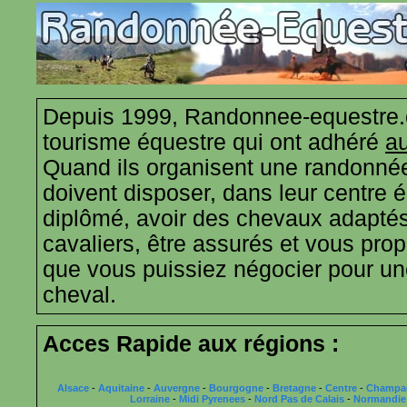
Depuis 1999, Randonnee-equestre.
tourisme équestre qui ont adhéré
au
Quand ils organisent une randonnée
doivent disposer, dans leur centre 
diplômé, avoir des chevaux adaptés
cavaliers, être assurés et vous propo
que vous puissiez négocier pour u
cheval.
Acces Rapide aux régions :
Alsace
-
Aquitaine
-
Auvergne
-
Bourgogne
-
Bretagne
-
Centre
-
Champa
Lorraine
-
Midi Pyrenees
-
Nord Pas de Calais
-
Normandie