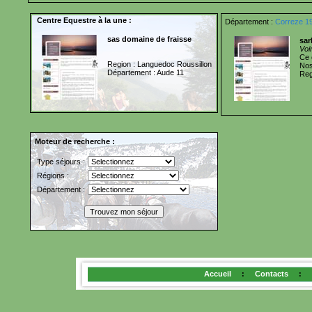
Centre Equestre à la une :
Département :
Correze 1
sas domaine de fraisse
sa
Voi
Ce 
Region : Languedoc Roussillon
Nos
Département : Aude 11
Reg
Moteur de recherche :
Type séjours :
Régions :
Département :
Accueil
:
Contacts
: