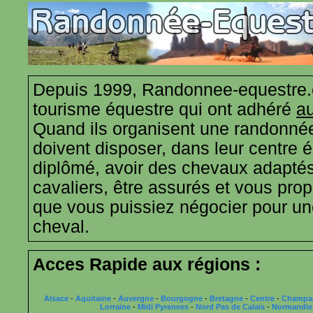
Depuis 1999, Randonnee-equestre.
tourisme équestre qui ont adhéré
au
Quand ils organisent une randonnée
doivent disposer, dans leur centre 
diplômé, avoir des chevaux adaptés
cavaliers, être assurés et vous propo
que vous puissiez négocier pour u
cheval.
Acces Rapide aux régions :
Alsace
-
Aquitaine
-
Auvergne
-
Bourgogne
-
Bretagne
-
Centre
-
Champa
Lorraine
-
Midi Pyrenees
-
Nord Pas de Calais
-
Normandie