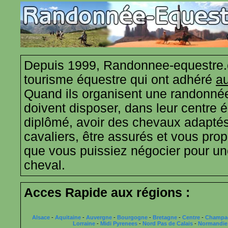
Depuis 1999, Randonnee-equestre.
tourisme équestre qui ont adhéré
au
Quand ils organisent une randonnée
doivent disposer, dans leur centre 
diplômé, avoir des chevaux adaptés
cavaliers, être assurés et vous propo
que vous puissiez négocier pour u
cheval.
Acces Rapide aux régions :
Alsace
-
Aquitaine
-
Auvergne
-
Bourgogne
-
Bretagne
-
Centre
-
Champa
Lorraine
-
Midi Pyrenees
-
Nord Pas de Calais
-
Normandie