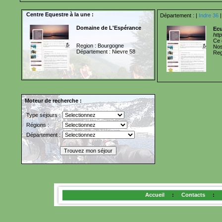
Centre Equestre à la une :
Département :
|
Indre 36
|
Domaine de L'Espérance
Ecu
htt
Ce 
Region : Bourgogne
Nos
Département : Nievre 58
Reg
Moteur de recherche :
Type séjours :
Régions :
Département :
Accueil
:
Contacts
: